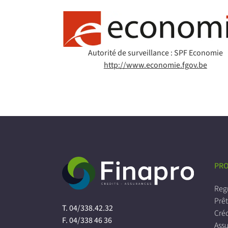
Autorité de surveillance : SPF Economie
http://www.economie.fgov.be
PRO
Reg
Prê
T.
04/338.42.32
Créd
F.
04/338 46 36
Ass