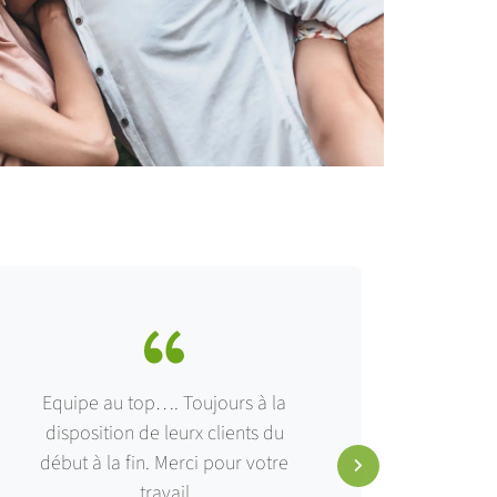
Equipe au top…. Toujours à la
L’effi
disposition de leurx clients du
l’équip
début à la fin. Merci pour votre
clie
travail
perfect