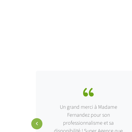
lité de
Un grand merci à Madame
e de ses
Fernandez pour son
ar le
professionnalisme et sa
lesse de
disponibilité ! Super Agence que