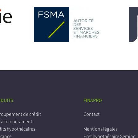
DUITS
FINAPRO
roupement de crédit
Contact
t à tempérament
its hypothécaires
Mentions légales
urance
Prêt hypothécaire Seraing